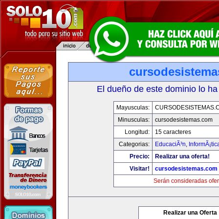
cursodesistem
El dueño de este dominio lo ha
Mayusculas:
CURSODESISTEMAS.
Minusculas:
cursodesistemas.com
Longitud:
15 caracteres
Categorias:
EducaciÃ³n
,
InformÃ¡ti
Precio:
Realizar una oferta!
Visitar!
cursodesistemas.com
Serán consideradas ofer
Realizar una Oferta