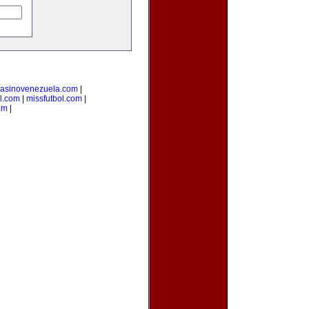
asinovenezuela.com
|
l.com
|
missfutbol.com
|
om
|