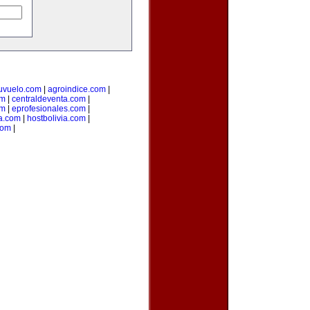
uvuelo.com
|
agroindice.com
|
om
|
centraldeventa.com
|
om
|
eprofesionales.com
|
ia.com
|
hostbolivia.com
|
com
|