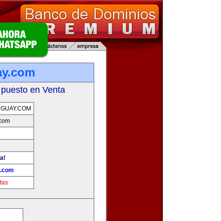
ay.com
 puesto en Venta
UGUAY.COM
.com
a!
y.com
tas