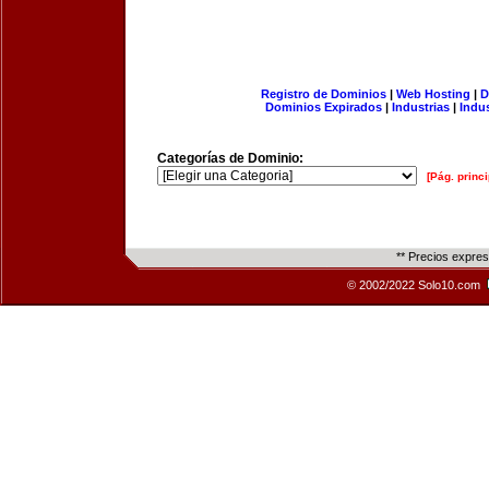
Registro de Dominios
|
Web Hosting
|
D
Dominios Expirados
|
Industrias
|
Indu
Categorías de Dominio:
[Pág. princi
** Precios expre
© 2002/2022 Solo10.com