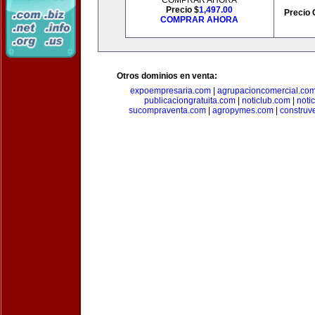
COMPRAR AHORA
Precio $
1,497.00
Precio 
COMPRAR AHORA
Otros dominios en venta:
expoempresaria.com
|
agrupacioncomercial.co
publicaciongratuita.com
|
noticlub.com
|
noti
sucompraventa.com
|
agropymes.com
|
construv