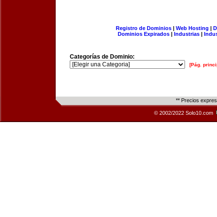
Registro de Dominios
|
Web Hosting
|
D
Dominios Expirados
|
Industrias
|
Indu
Categorías de Dominio:
[Pág. princi
** Precios expre
© 2002/2022 Solo10.com